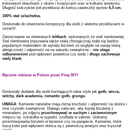
kolorowymi blaszkami z okiem i księżycami oraz w kulkami ametystu.
Długość kolczyków (od przekłucia do końca zawieszki) wynosi
6,5 cm.
100% stal szlachetna.
Doskonałe do stworzenia kompozycji dla osób z wieloma przekłuciami w
uszach!
Zamocowane na otwieranych
kółkach
, wykonanych ze stali nierdzewnej.
Stal nierdzewna (nazywana także stalą chirurgiczną) stała się bardzo
popularnym materiałem do wyrobu biżuterii ze względu na swoją niską
alergiczność i odporność na na warunki zewnętrzne –
nie ulega
odbarwieniom
pod wpływem powietrza czy wody i
długo zachowuje
swój blask
.
Ręcznie robione w Polsce przez Finq DIY!
Doskonały dodatek dla osób kochających takie style jak
goth, wicca,
witchy, dark academia, romantic goth, grunge.
UWAGA
: Kamienie naturalne mają różną kruchość i odporność na słońce i
inne czynniki zewnętrzne. Dlatego zalecam, aby każdą biżuterię z
minerałami, po zdjęciu
przechowywać w suchym i zaciemnionym
miejscu np. szkatułka w sypialni, szuflada w salonie. Unikamy
przechowywania biżuterii w łazience czy na parapecie. Kamienie, które
tracą kolor pod wpływem słońca są z pewnością ametyst oraz kryształ