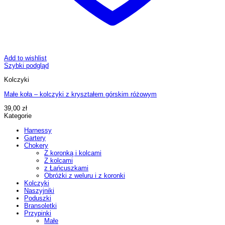
Add to wishlist
Szybki podgląd
Kolczyki
Małe koła – kolczyki z kryształem górskim różowym
39,00
zł
Kategorie
Harnessy
Gartery
Chokery
Z koronką i kolcami
Z kolcami
z Łańcuszkami
Obróżki z weluru i z koronki
Kolczyki
Naszyjniki
Poduszki
Bransoletki
Przypinki
Małe