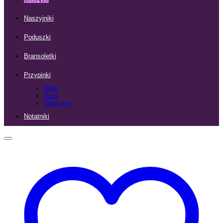
Naszyjniki
Poduszki
Bransoletki
Przypinki
Małe
Duże
Olbrzymie
Notatniki