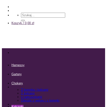
Przewiń
do
zawartości
Szukaj:
Koszyk /
0,00
zł
Harnessy
Gartery
Chokery
Z koronką i kolcami
Z kolcami
z Łańcuszkami
Obróżki z weluru i z koronki
Kolczyki