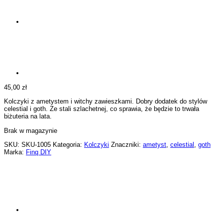
45,00
zł
Kolczyki z ametystem i witchy zawieszkami. Dobry dodatek do stylów
celestial i goth. Ze stali szlachetnej, co sprawia, że będzie to trwała
biżuteria na lata.
Brak w magazynie
SKU:
SKU-1005
Kategoria:
Kolczyki
Znaczniki:
ametyst
,
celestial
,
goth
Marka:
Finq DIY