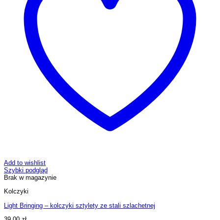
Add to wishlist
Szybki podgląd
Brak w magazynie
Kolczyki
Light Bringing – kolczyki sztylety ze stali szlachetnej
39,00
zł