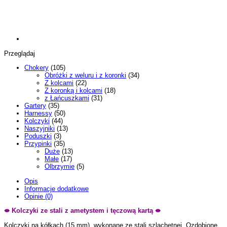
Przeglądaj
Chokery
(105)
Obróżki z weluru i z koronki
(34)
Z kolcami
(22)
Z koronką i kolcami
(18)
z Łańcuszkami
(31)
Gartery
(35)
Harnessy
(50)
Kolczyki
(44)
Naszyjniki
(13)
Poduszki
(3)
Przypinki
(35)
Duże
(13)
Małe
(17)
Olbrzymie
(5)
Opis
Informacje dodatkowe
Opinie (0)
⇼ Kolczyki ze stali z ametystem i tęczową kartą
⇼
Kolczyki na kółkach (15 mm), wykonane ze stali szlachetnej. Ozdobione