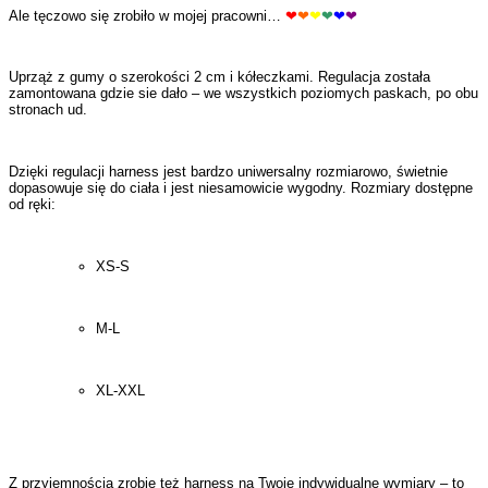
Ale tęczowo się zrobiło w mojej pracowni…
❤
❤
❤
❤
❤
❤
Uprząż z gumy o szerokości 2 cm i kółeczkami. Regulacja została
zamontowana gdzie sie dało – we wszystkich poziomych paskach, po obu
stronach ud.
Dzięki regulacji harness jest bardzo uniwersalny rozmiarowo, świetnie
dopasowuje się do ciała i jest niesamowicie wygodny. Rozmiary dostępne
od ręki:
XS-S
M-L
XL-XXL
Z przyjemnością zrobię też harness na Twoje indywidualne wymiary – to