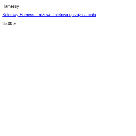
Harnessy
Kolorowy Harness – różowo-fioletowa uprząż na ciało
85,00
zł