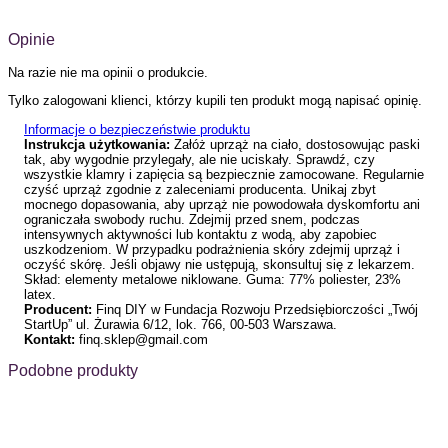
Opinie
Na razie nie ma opinii o produkcie.
Tylko zalogowani klienci, którzy kupili ten produkt mogą napisać opinię.
Informacje o bezpieczeństwie produktu
Instrukcja użytkowania:
Załóż uprząż na ciało, dostosowując paski
tak, aby wygodnie przylegały, ale nie uciskały. Sprawdź, czy
wszystkie klamry i zapięcia są bezpiecznie zamocowane. Regularnie
czyść uprząż zgodnie z zaleceniami producenta. Unikaj zbyt
mocnego dopasowania, aby uprząż nie powodowała dyskomfortu ani
ograniczała swobody ruchu. Zdejmij przed snem, podczas
intensywnych aktywności lub kontaktu z wodą, aby zapobiec
uszkodzeniom. W przypadku podrażnienia skóry zdejmij uprząż i
oczyść skórę. Jeśli objawy nie ustępują, skonsultuj się z lekarzem.
Skład: elementy metalowe niklowane. Guma: 77% poliester, 23%
latex.
Producent:
Finq DIY w Fundacja Rozwoju Przedsiębiorczości „Twój
StartUp” ul. Żurawia 6/12, lok. 766, 00-503 Warszawa.
Kontakt:
finq.sklep@gmail.com
Podobne produkty