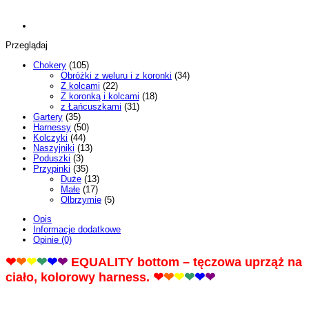
Przeglądaj
Chokery
(105)
Obróżki z weluru i z koronki
(34)
Z kolcami
(22)
Z koronką i kolcami
(18)
z Łańcuszkami
(31)
Gartery
(35)
Harnessy
(50)
Kolczyki
(44)
Naszyjniki
(13)
Poduszki
(3)
Przypinki
(35)
Duże
(13)
Małe
(17)
Olbrzymie
(5)
Opis
Informacje dodatkowe
Opinie (0)
❤
❤
❤
❤
❤
❤
EQUALITY bottom – tęczowa uprząż na
ciało, kolorowy harness.
❤
❤
❤
❤
❤
❤