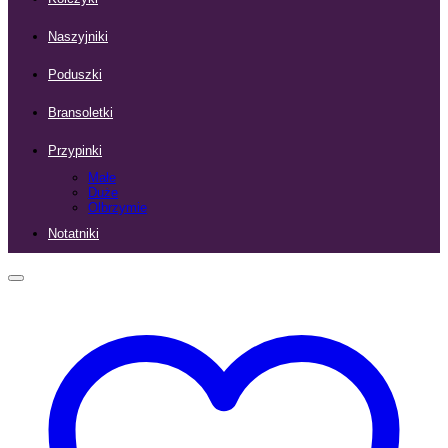
Naszyjniki
Poduszki
Bransoletki
Przypinki
Małe
Duże
Olbrzymie
Notatniki