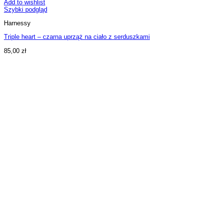
Add to wishlist
Szybki podgląd
Harnessy
Triple heart – czarna uprząż na ciało z serduszkami
85,00
zł