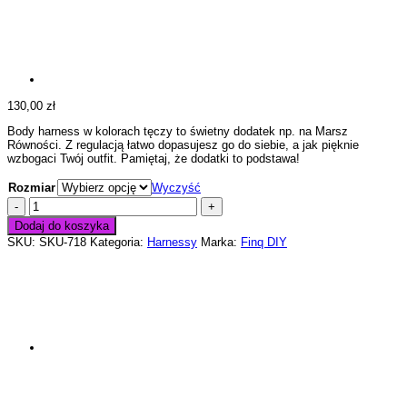
130,00
zł
Body harness w kolorach tęczy to świetny dodatek np. na Marsz
Równości. Z regulacją łatwo dopasujesz go do siebie, a jak pięknie
wzbogaci Twój outfit. Pamiętaj, że dodatki to podstawa!
Rozmiar
Wyczyść
ilość
EQUALITY
Dodaj do koszyka
bottom
SKU:
SKU-718
Kategoria:
Harnessy
Marka:
Finq DIY
-
tęczowa
uprząż
na
ciało,
kolorowy
harness