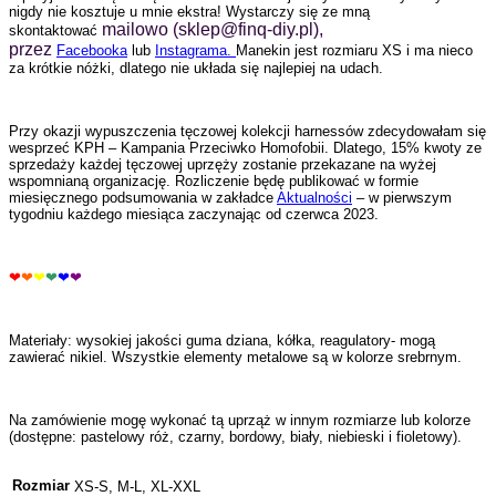
nigdy nie kosztuje u mnie ekstra! Wystarczy się ze mną
mailowo (
sklep@finq-diy.pl
),
skontaktować
przez
Facebooka
lub
Instagrama.
Manekin jest rozmiaru XS i ma nieco
za krótkie nóżki, dlatego nie układa się najlepiej na udach.
Przy okazji wypuszczenia tęczowej kolekcji harnessów zdecydowałam się
wesprzeć KPH – Kampania Przeciwko Homofobii. Dlatego, 15% kwoty ze
sprzedaży każdej tęczowej uprzęży zostanie przekazane na wyżej
wspomnianą organizację. Rozliczenie będę publikować w formie
miesięcznego podsumowania w zakładce
Aktualności
– w pierwszym
tygodniu każdego miesiąca zaczynając od czerwca 2023.
❤
❤
❤
❤
❤
❤
Materiały: wysokiej jakości guma dziana, kółka, reagulatory- mogą
zawierać nikiel. Wszystkie elementy metalowe są w kolorze srebrnym.
Na zamówienie mogę wykonać tą uprząż w innym rozmiarze lub kolorze
(dostępne: pastelowy róż, czarny, bordowy, biały, niebieski i fioletowy).
Rozmiar
XS-S, M-L, XL-XXL