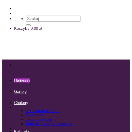
Przewiń
do
zawartości
Szukaj:
Koszyk /
0,00
zł
Harnessy
Gartery
Chokery
Z koronką i kolcami
Z kolcami
z Łańcuszkami
Obróżki z weluru i z koronki
Kolczyki